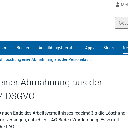
Mei
nare
Bücher
Ausbildungsliteratur
Apps
Blogs
Ne
Anspruch auf Löschung einer Abmahnung aus der Personalakte gemäß § 17 DSGVO
einer Abmahnung aus der
17 DSGVO
 nach Ende des Arbeitsverhältnisses regelmäßig die Löschung
e verlangen, entschied LAG Baden-Württemberg. Es vertritt
che LAG.