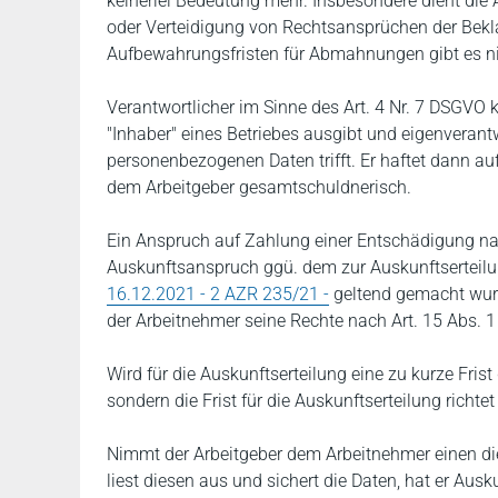
keinerlei Bedeutung mehr. Insbesondere dient d
oder Verteidigung von Rechtsansprüchen der Bekla
Aufbewahrungsfristen für Abmahnungen gibt es ni
Verantwortlicher im Sinne des Art. 4 Nr. 7 DSGVO 
"Inhaber" eines Betriebes ausgibt und eigenveran
personenbezogenen Daten trifft. Er haftet dann a
dem Arbeitgeber gesamtschuldnerisch.
Ein Anspruch auf Zahlung einer Entschädigung nac
Auskunftsanspruch ggü. dem zur Auskunftserteilu
16.12.2021 - 2 AZR 235/21 -
geltend gemacht wurde
der Arbeitnehmer seine Rechte nach Art. 15 Abs.
Wird für die Auskunftserteilung eine zu kurze Fris
sondern die Frist für die Auskunftserteilung richte
Nimmt der Arbeitgeber dem Arbeitnehmer einen d
liest diesen aus und sichert die Daten, hat er Ausk