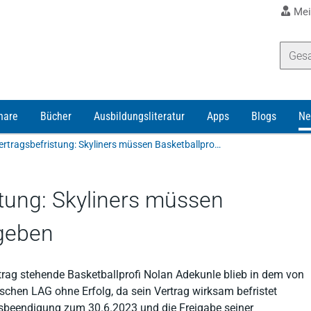
Mei
nare
Bücher
Ausbildungsliteratur
Apps
Blogs
Ne
Wirksame Vertragsbefristung: Skyliners müssen Basketballprofi nicht freigeben
tung: Skyliners müssen
igeben
trag stehende Basketballprofi Nolan Adekunle blieb in dem von
schen LAG ohne Erfolg, da sein Vertrag wirksam befristet
agsbeendigung zum 30.6.2023 und die Freigabe seiner