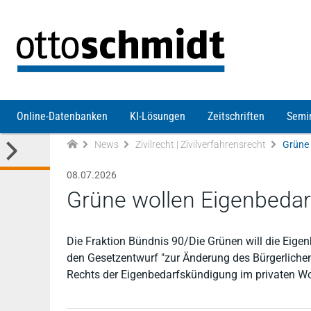
Direkt zum Inhalt
Online-Datenbanken
KI-Lösungen
Zeitschriften
Semi
News
Zivilrecht | Zivilverfahrensrecht
Grüne 
08.07.2026
Grüne wollen Eigenbeda
Die Fraktion Bündnis 90/Die Grünen will die Eige
den Gesetzentwurf "zur Änderung des Bürgerliche
Rechts der Eigenbedarfskündigung im privaten W