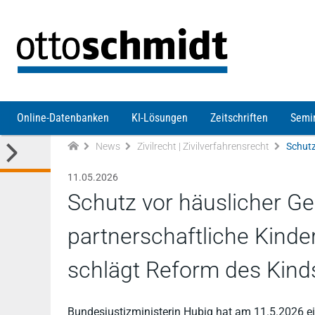
Direkt zum Inhalt
Online-Datenbanken
KI-Lösungen
Zeitschriften
Semi
News
Zivilrecht | Zivilverfahrensrecht
11.05.2026
Schutz vor häuslicher Gew
partnerschaftliche Kinde
schlägt Reform des Kind
Bundesjustizministerin Hubig hat am 11.5.2026 e