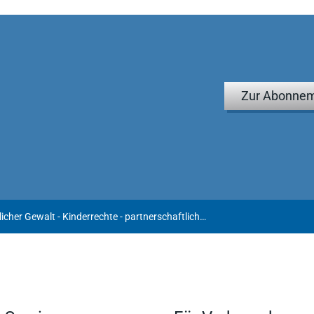
Zur Abonnem
Schutz vor häuslicher Gewalt - Kinderrechte - partnerschaftliche Kinderbetreuung: Justizministerin schlägt Reform des Kindschaftsrechts vor