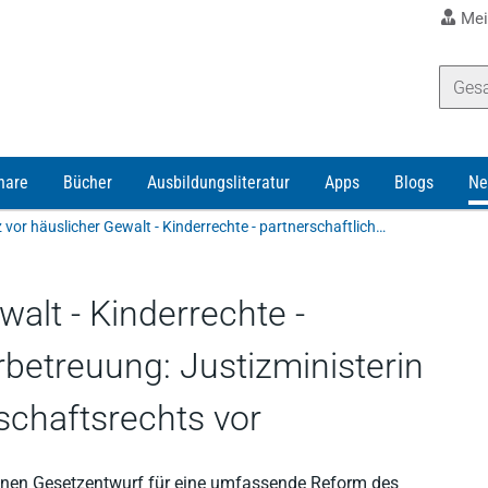
Mei
nare
Bücher
Ausbildungsliteratur
Apps
Blogs
Ne
Schutz vor häuslicher Gewalt - Kinderrechte - partnerschaftliche Kinderbetreuung: Justizministerin schlägt Reform des Kindschaftsrechts vor
alt - Kinderrechte -
rbetreuung: Justizministerin
schaftsrechts vor
inen Gesetzentwurf für eine umfassende Reform des