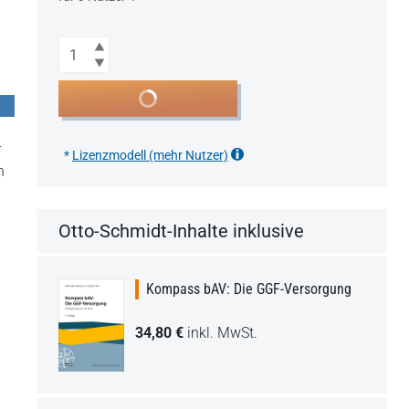
Anzahl
In den Warenkorb
r
*
Lizenzmodell (mehr Nutzer)
n
Otto-Schmidt-Inhalte inklusive
Kompass bAV: Die GGF-Versorgung
34,80 €
inkl. MwSt.