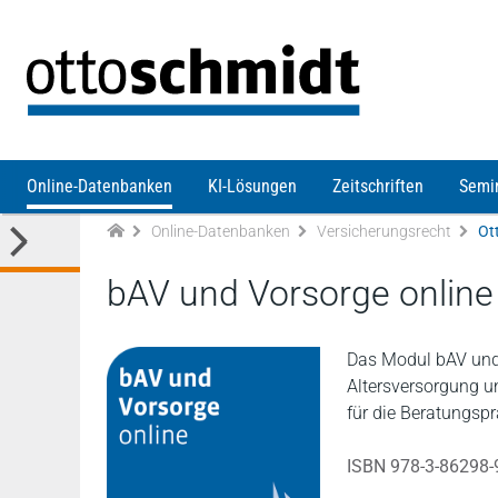
Direkt zum Inhalt
Online-Datenbanken
KI-Lösungen
Zeitschriften
Semi
Online-Datenbanken
Versicherungsrecht
Ot
bAV und Vorsorge online
Das Modul bAV und 
Altersversorgung u
für die Beratungsp
ISBN 978-3-86298-