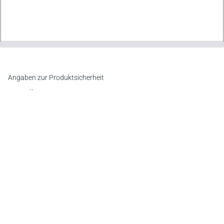
Angaben zur Produktsicherheit
Hersteller
Verlag Versicherungswirtschaft GmbH & Co. KG
An der RaumFabrik 35, 76227 Karlsruhe
E-Mail:
vertrieb@vvw.de
Newsletter
Abonnieren Sie die kostenlosen Otto-Schmidt-Newsletter