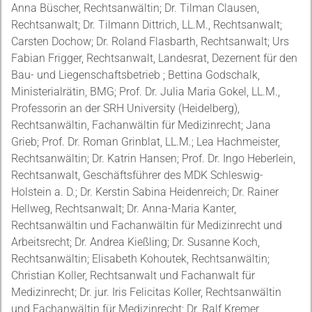
Anna Büscher, Rechtsanwältin; Dr. Tilman Clausen,
Rechtsanwalt; Dr. Tilmann Dittrich, LL.M., Rechtsanwalt;
Carsten Dochow; Dr. Roland Flasbarth, Rechtsanwalt; Urs
Fabian Frigger, Rechtsanwalt, Landesrat, Dezernent für den
Bau- und Liegenschaftsbetrieb ; Bettina Godschalk,
Ministerialrätin, BMG; Prof. Dr. Julia Maria Gokel, LL.M.,
Professorin an der SRH University (Heidelberg),
Rechtsanwältin, Fachanwältin für Medizinrecht; Jana
Grieb; Prof. Dr. Roman Grinblat, LL.M.; Lea Hachmeister,
Rechtsanwältin; Dr. Katrin Hansen; Prof. Dr. Ingo Heberlein,
Rechtsanwalt, Geschäftsführer des MDK Schleswig-
Holstein a. D.; Dr. Kerstin Sabina Heidenreich; Dr. Rainer
Hellweg, Rechtsanwalt; Dr. Anna-Maria Kanter,
Rechtsanwältin und Fachanwältin für Medizinrecht und
Arbeitsrecht; Dr. Andrea Kießling; Dr. Susanne Koch,
Rechtsanwältin; Elisabeth Kohoutek, Rechtsanwältin;
Christian Koller, Rechtsanwalt und Fachanwalt für
Medizinrecht; Dr. jur. Iris Felicitas Koller, Rechtsanwältin
und Fachanwältin für Medizinrecht; Dr. Ralf Kremer,