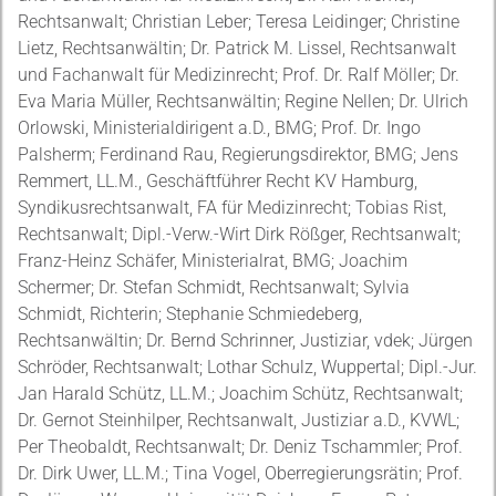
Rechtsanwalt; Christian Leber; Teresa Leidinger; Christine
Lietz, Rechtsanwältin; Dr. Patrick M. Lissel, Rechtsanwalt
und Fachanwalt für Medizinrecht; Prof. Dr. Ralf Möller; Dr.
Eva Maria Müller, Rechtsanwältin; Regine Nellen; Dr. Ulrich
Orlowski, Ministerialdirigent a.D., BMG; Prof. Dr. Ingo
Palsherm; Ferdinand Rau, Regierungsdirektor, BMG; Jens
Remmert, LL.M., Geschäftführer Recht KV Hamburg,
Syndikusrechtsanwalt, FA für Medizinrecht; Tobias Rist,
Rechtsanwalt; Dipl.-Verw.-Wirt Dirk Rößger, Rechtsanwalt;
Franz-Heinz Schäfer, Ministerialrat, BMG; Joachim
Schermer; Dr. Stefan Schmidt, Rechtsanwalt; Sylvia
Schmidt, Richterin; Stephanie Schmiedeberg,
Rechtsanwältin; Dr. Bernd Schrinner, Justiziar, vdek; Jürgen
Schröder, Rechtsanwalt; Lothar Schulz, Wuppertal; Dipl.-Jur.
Jan Harald Schütz, LL.M.; Joachim Schütz, Rechtsanwalt;
Dr. Gernot Steinhilper, Rechtsanwalt, Justiziar a.D., KVWL;
Per Theobaldt, Rechtsanwalt; Dr. Deniz Tschammler; Prof.
Dr. Dirk Uwer, LL.M.; Tina Vogel, Oberregierungsrätin; Prof.