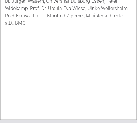
Dr. Jürgen Wasem, Universität Duisburg-Essen; Peter
Widekamp; Prof. Dr. Ursula Eva Wiese; Ulrike Wollersheim,
Rechtsanwältin; Dr. Manfred Zipperer, Ministerialdirektor
a.D., BMG
Downloads
+
Downloads