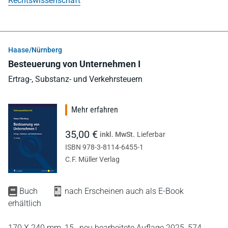
Rechtswissenschaft
Haase/Nürnberg
Besteuerung von Unternehmen I
Ertrag-, Substanz- und Verkehrsteuern
Mehr erfahren
35,00 €
inkl. MwSt.
Lieferbar
ISBN 978-3-8114-6455-1
C.F. Müller Verlag
Buch
nach Erscheinen auch als E-Book
erhältlich
170 X 240 mm,
15., neu bearbeitete Auflage 2025,
574