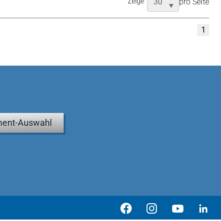
Zeige
pro Seite
1
ent-Auswahl