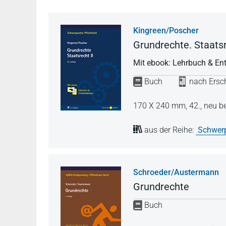
Kingreen/Poscher
Grundrechte. Staatsr
Mit ebook: Lehrbuch & En
Buch
nach Ersch
170 X 240 mm,
42., neu b
aus der Reihe:
Schwerp
Schroeder/Austermann
Grundrechte
Buch