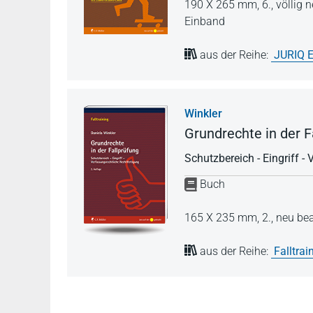
190 X 265 mm,
6., völlig
Einband
aus der Reihe:
JURIQ E
Winkler
Grundrechte in der F
Schutzbereich - Eingriff -
Buch
165 X 235 mm,
2., neu be
aus der Reihe:
Falltrai