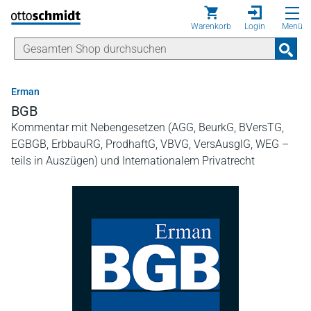
Direkt zum Inhalt
Warenkorb
Login
Menü
Erman
BGB
Kommentar mit Nebengesetzen (AGG, BeurkG, BVersTG,
EGBGB, ErbbauRG, ProdhaftG, VBVG, VersAusglG, WEG –
teils in Auszügen) und Internationalem Privatrecht