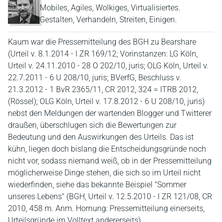
Mobiles, Agiles, Wolkiges, Virtualisiertes.
Gestalten, Verhandeln, Streiten, Einigen.
Kaum war die Pressemitteilung des BGH zu Bearshare
(Urteil v. 8.1.2014 - I ZR 169/12; Vorinstanzen: LG Köln,
Urteil v. 24.11.2010 - 28 O 202/10, juris; OLG Köln, Urteil v.
22.7.2011 - 6 U 208/10, juris; BVerfG, Beschluss v.
21.3.2012 - 1 BvR 2365/11, CR 2012, 324 = ITRB 2012,
(Rössel); OLG Köln, Urteil v. 17.8.2012 - 6 U 208/10, juris)
nebst den Meldungen der wartenden Blogger und Twitterer
draußen, überschlugen sich die Bewertungen zur
Bedeutung und den Auswirkungen des Urteils. Das ist
kühn, liegen doch bislang die Entscheidungsgründe noch
nicht vor, sodass niemand weiß, ob in der Pressemitteilung
möglicherweise Dinge stehen, die sich so im Urteil nicht
wiederfinden, siehe das bekannte Beispiel "Sommer
unseres Lebens" (BGH, Urteil v. 12.5.2010 - I ZR 121/08, CR
2010, 458 m. Anm. Hornung: Pressemitteilung einerseits,
Urteilsgründe im Volltext andererseits).