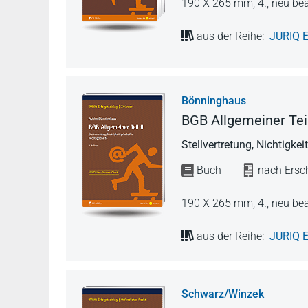
190 X 265 mm,
4., neu be
aus der Reihe:
JURIQ E
Bönninghaus
BGB Allgemeiner Teil
Stellvertretung, Nichtigke
Buch
nach Ersch
190 X 265 mm,
4., neu be
aus der Reihe:
JURIQ E
Schwarz/Winzek