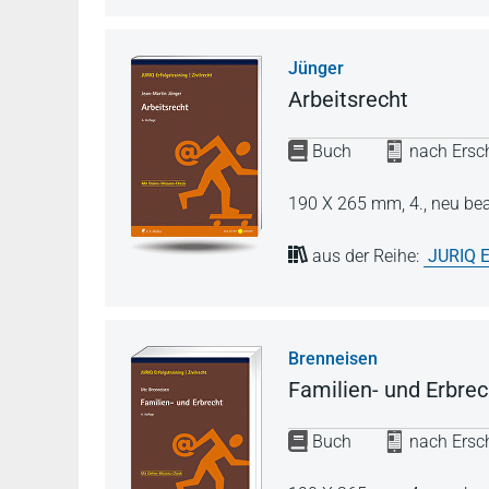
Jünger
Arbeitsrecht
Buch
nach Ersch
190 X 265 mm,
4., neu be
aus der Reihe:
JURIQ E
Brenneisen
Familien- und Erbrec
Buch
nach Ersch