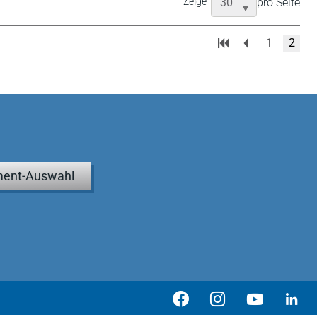
Zeige
pro Seite
1
2
ent-Auswahl