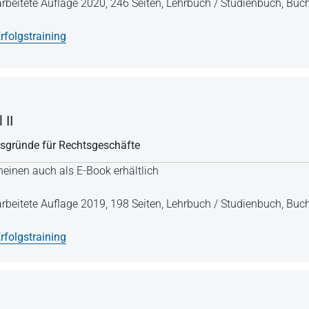
arbeitete Auflage 2020,
246 Seiten,
Lehrbuch / Studienbuch,
Buch
rfolgstraining
 II
itsgründe für Rechtsgeschäfte
einen auch als E-Book erhältlich
arbeitete Auflage 2019,
198 Seiten,
Lehrbuch / Studienbuch,
Buch
rfolgstraining