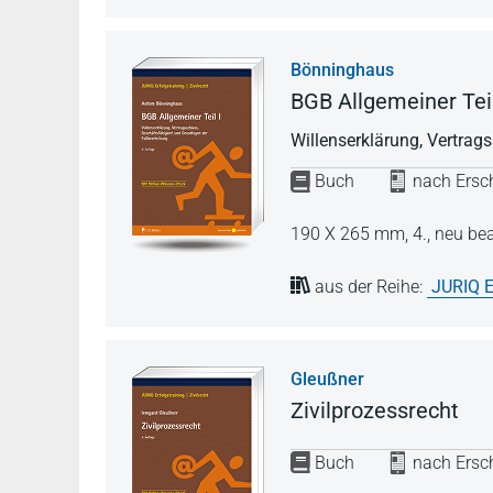
Bönninghaus
BGB Allgemeiner Teil
Willenserklärung, Vertrag
Buch
nach Ersch
190 X 265 mm,
4., neu be
aus der Reihe:
JURIQ E
Gleußner
Zivilprozessrecht
Buch
nach Ersch