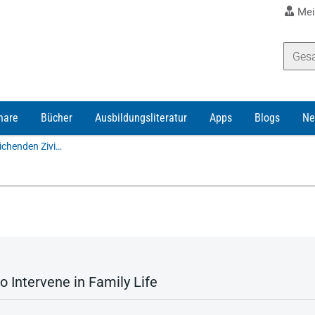
Mei
nare
Bücher
Ausbildungsliteratur
Apps
Blogs
Ne
Schriften zum deutschen, europäischen und vergleichenden Zivil-, Handels- und Prozess
o Intervene in Family Life