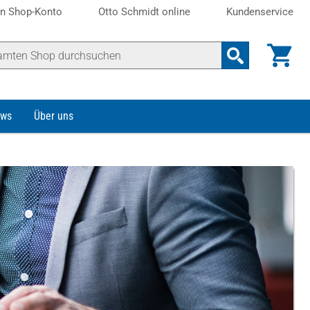
n Shop-Konto
Otto Schmidt online
Kundenservice
ws
Über uns