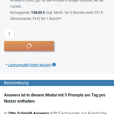
Answers-Lizenz gilt für alle Answers-fähigen Module, die Sie
nutzen.
Bezugspreis:
158,00 €
zzgl. MwSt. für 3 Monate statt 237 €
(Monatspreis 79 €) für 1 Nutzer*.
Anzahl
In den Warenkorb
*
Lizenzmodell (mehr Nutzer)
Beschreibung
Answers ist in diesem Modul mit 5 Prompts am Tag pro
Nutzer enthalten.
In
Otto Schmidt Answers
trifft Fachwissen auf Künstliche