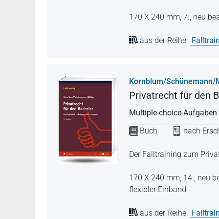
170 X 240 mm,
7., neu be
aus der Reihe:
Falltrai
Kornblum/Schünemann/M
Privatrecht für den 
Multiple-choice-Aufgaben
Buch
nach Ersch
Der Falltraining zum Priva
170 X 240 mm,
14., neu b
flexibler Einband
aus der Reihe:
Falltrai