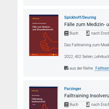
Spickhoff/Deuring
Fälle zum Medizin- 
Buch
nach Ersch
Das Falltraining zum Medi
2022,
402 Seiten,
Lehrbuc
aus der Reihe:
Falltrai
Parzinger
Falltraining Insolven
Buch
nach Ersch