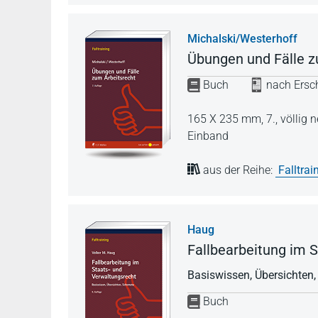
Michalski/Westerhoff
Übungen und Fälle z
Buch
nach Ersch
165 X 235 mm,
7., völlig
Einband
aus der Reihe:
Falltrai
Haug
Fallbearbeitung im 
Basiswissen, Übersichten
Buch