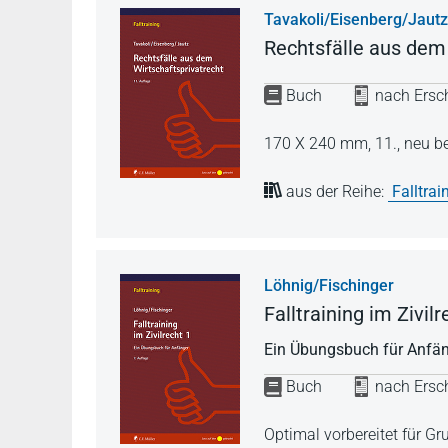
Tavakoli/Eisenberg/Jautz
Rechtsfälle aus dem
Buch
nach Ersch
170 X 240 mm,
11., neu b
aus der Reihe:
Falltrai
Löhnig/Fischinger
Falltraining im Zivilr
Ein Übungsbuch für Anfä
Buch
nach Ersch
Optimal vorbereitet für 