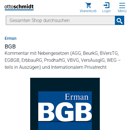
Direkt zum Inhalt
Warenkorb
Login
Menü
Erman
BGB
Kommentar mit Nebengesetzen (AGG, BeurkG, BVersTG,
EGBGB, ErbbauRG, ProdhaftG, VBVG, VersAusglG, WEG –
teils in Auszügen) und Internationalem Privatrecht