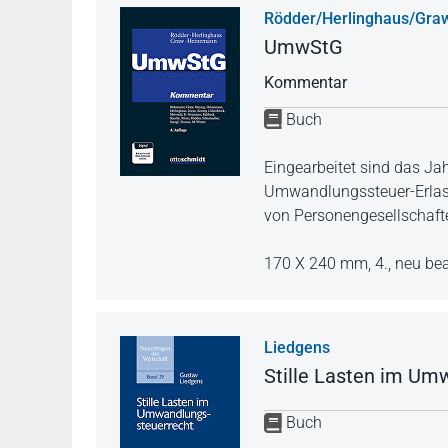
Rödder/Herlinghaus/Gr
UmwStG
Kommentar
Buch
Eingearbeitet sind das J
Umwandlungssteuer-Erlass
von Personengesellschaft
170 X 240 mm,
4., neu be
Liedgens
Stille Lasten im Um
Buch