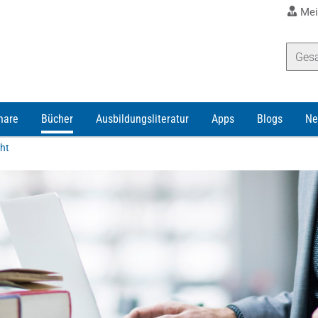
Mei
nare
Bücher
Ausbildungsliteratur
Apps
Blogs
Ne
ht