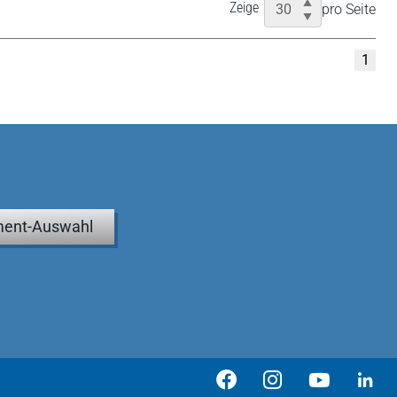
Zeige
pro Seite
1
ent-Auswahl