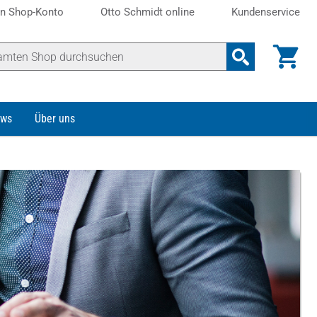
n Shop-Konto
Otto Schmidt online
Kundenservice
ws
Über uns