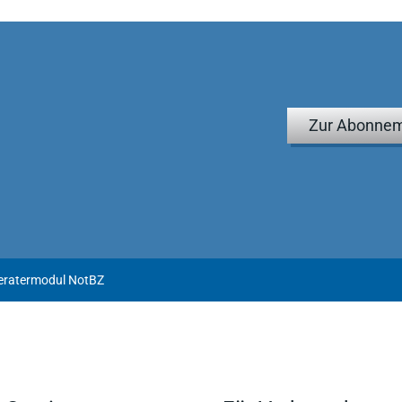
Zur Abonnem
Beratermodul NotBZ