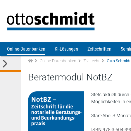
Direkt zum Inhalt
Online-Datenbanken
KI-Lösungen
Zeitschriften
Semi
Online-Datenbanken
Zivilrecht
Otto Schmidt
Beratermodul NotBZ
Stets aktuell durch
Möglichkeiten in e
Start-Abo: 3 Monate
ISBN 978-3-504-39