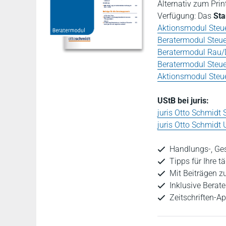
Alternativ zum Prin
Verfügung: Das
Sta
Aktionsmodul Steue
Beratermodul Steue
Beratermodul Rau/
Beratermodul Steue
Aktionsmodul Steue
UStB bei juris:
juris Otto Schmidt
juris Otto Schmidt
Handlungs-, Ge
Tipps für Ihre t
Mit Beiträgen z
Inklusive Berat
Zeitschriften-A