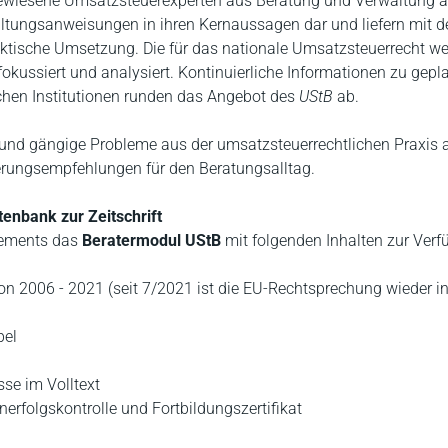
sgewiesene Umsatzsteuerexperten aus Beratung und Verwaltung a
ungsanweisungen in ihren Kernaussagen dar und liefern mit d
raktische Umsetzung. Die für das nationale Umsatzsteuerrecht 
ussiert und analysiert. Kontinuierliche Informationen zu gepl
chen Institutionen runden das Angebot des
UStB
ab.
le und gängige Probleme aus der umsatzsteuerrechtlichen Praxis a
erungsempfehlungen für den Beratungsalltag.
tenbank zur Zeitschrift
nements das
Beratermodul UStB
mit folgenden Inhalten zur Verf
on 2006 - 2021 (seit 7/2021 ist die EU-Rechtsprechung wieder i
bel
se im Volltext
erfolgskontrolle und Fortbildungszertifikat