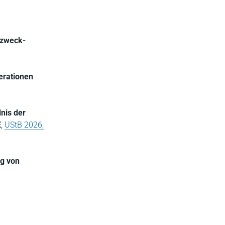
rzweck-
erationen
nis der
E
,
UStB 2026,
g von