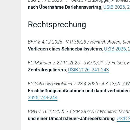
EuG v. 17.6.2026 - T-184/25 / Erdbrügger, Andreas /
nach Übernahme Darlehensvertrag
,
UStB 2026, 
Rechtsprechung
BFH v. 4.12.2025 - V R 38/23 / Heinrichshofen, Ste
Vorliegen eines Schneeballsystems
,
UStB 2026, 
FG Münster v. 27.11.2025 - 5 K 90/21 U / Fritsch, 
Zentralregulierers
,
UStB 2026, 241-243
FG Schleswig-Holstein v. 23.4.2026 - 4 K 13/25 / Wo
Erschließungsmaßnahmen und damit verbundene
2026, 243-244
BGH v. 10.12.2025 - 1 StR 387/25 / Wohlfart, Micha
und einer Umsatzsteuer-Jahreserklärung
,
UStB 