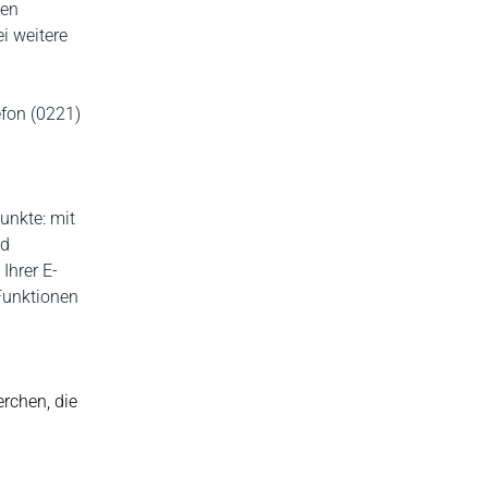
hen
i weitere
fon (0221)
unkte: mit
nd
Ihrer E-
Funktionen
rchen, die