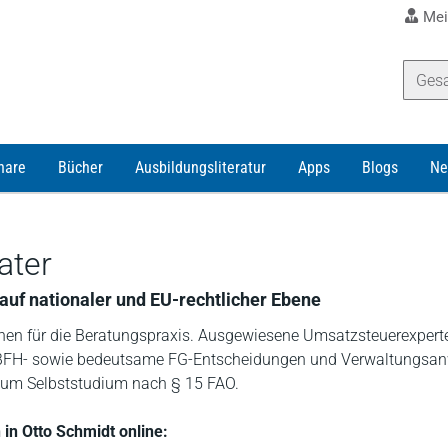
Mei
nare
Bücher
Ausbildungsliteratur
Apps
Blogs
Ne
ater
 auf nationaler und EU-rechtlicher Ebene
onen für die Beratungspraxis. Ausgewiesene Umsatzsteuerexperte
 BFH- sowie bedeutsame FG-Entscheidungen und Verwaltungsa
 zum Selbststudium nach § 15 FAO.
 in Otto Schmidt online: