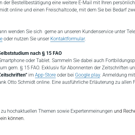
n der Bestellbestätigung eine weitere E-Mail mit Ihren persönlic
dt online und einen Freischaltcode, mit dem Sie bei Bedarf zwe
nn wenden Sie sich gerne an unseren Kundenservice unter Tele
de
oder nutzen Sie unser
Kontaktformular
.
. Selbststudium nach § 15 FAO
m Smartphone oder Tablet. Sammeln Sie dabei auch Fortbildungsp
dium gem. § 15 FAO. Exklusiv für Abonnenten der Zeitschriften u
eitschriften“
im
App-Store
oder bei
Google play
. Anmeldung mit 
k Otto Schmidt online. Eine ausführliche Erläuterung zu allen 
ers zu hochaktuellen Themen sowie Expertenmeinungen
und Reche
sein können.