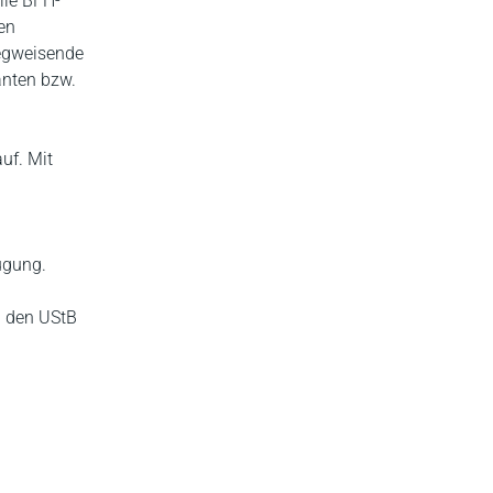
lle BFH-
en
wegweisende
anten bzw.
uf. Mit
ügung.
n den UStB