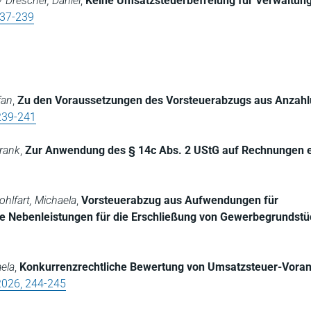
 Drescher, Daniel
,
Keine Umsatzsteuerbefreiung für Verwaltung
237-239
fan
,
Zu den Voraussetzungen des Vorsteuerabzugs aus Anzahl
239-241
Frank
,
Zur Anwendung des § 14c Abs. 2 UStG auf Rechnungen 
hlfart, Michaela
,
Vorsteuerabzug aus Aufwendungen für
 Nebenleistungen für die Erschließung von Gewerbegrundst
ela
,
Konkurrenzrechtliche Bewertung von Umsatzsteuer-Vor
2026, 244-245