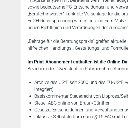
In „Kurzanalysen mit Beraterhinweis“ stellen au
sowie bedeutsame FG-Entscheidungen und Verwalt
„Beraterhinweisen“ konkrete Vorschläge für die p
EuGH-Rechtsprechung wird in besonderem Maße fok
neuen Richtlinien und Verordnungen der europäis
„Beiträge für die Beratungspraxis“ greifen aktuel
hilfreichen Handlungs-, Gestaltungs- und Formuli
Im Print-Abonnement enthalten ist die Online-Da
Beziehern des
UStB
steht im Rahmen ihres Abon
Archive des UStB seit 2000 und des EU-UStB v
integriert)
Basiskommentar Steuerrecht von Lippross/Sei
Steuer ABC online von Braun/Günther
Gesetze, Entscheidungen und Verwaltungserlas
Inklusive Selbststudium nach § 15 FAO mit Lern