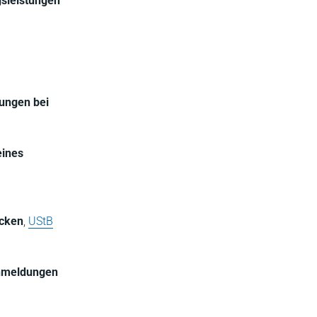
sleistungen
ungen bei
eines
ücken
,
UStB
anmeldungen