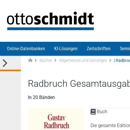
Direkt zum Inhalt
Online-Datenbanken
KI-Lösungen
Zeitschriften
Semi
Bücher
Allgemeines und Sonstiges
| Radbru
Radbruch Gesamtausgab
In 20 Bänden
Buch
Die gesamte Editio