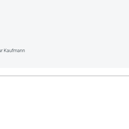
thur Kaufmann
philosophie ARSP 1991, S. 421