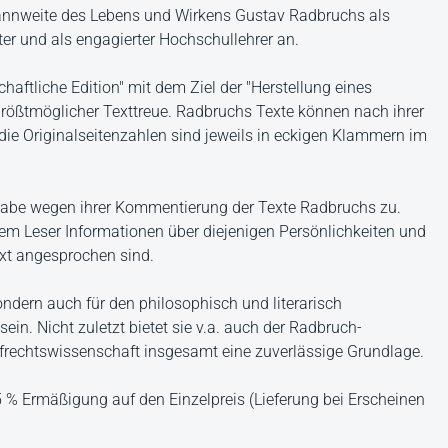
annweite des Lebens und Wirkens Gustav Radbruchs als
er und als engagierter Hochschullehrer an.
aftliche Edition" mit dem Ziel der "Herstellung eines
größtmöglicher Texttreue. Radbruchs Texte können nach ihrer
 die Originalseitenzahlen sind jeweils in eckigen Klammern im
be wegen ihrer Kommentierung der Texte Radbruchs zu.
dem Leser Informationen über diejenigen Persönlichkeiten und
ext angesprochen sind.
 sondern auch für den philosophisch und literarisch
ein. Nicht zuletzt bietet sie v.a. auch der Radbruch-
afrechtswissenschaft insgesamt eine zuverlässige Grundlage.
15 % Ermäßigung auf den Einzelpreis (Lieferung bei Erscheinen