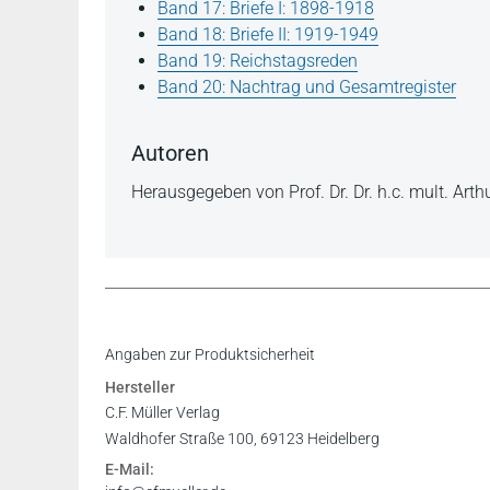
Band 17: Briefe I: 1898-1918
Band 18: Briefe II: 1919-1949
Band 19: Reichstagsreden
Band 20: Nachtrag und Gesamtregister
Autoren
Herausgegeben von Prof. Dr. Dr. h.c. mult. Ar
Inhaltsverzeichnis
Angaben zur Produktsicherheit
Leseprobe
Hersteller
Leseprobe
C.F. Müller Verlag
Waldhofer Straße 100, 69123 Heidelberg
E-Mail:
Gerhard Haney in: Archiv für rechts- und Sozial