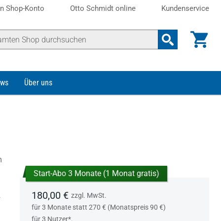
n Shop-Konto
Otto Schmidt online
Kundenservice
ws
Über uns
n
Start-Abo 3 Monate (1 Monat gratis)
180,00 €
.
zzgl. MwSt.
für 3 Monate statt 270 € (Monatspreis 90 €)
für 3 Nutzer*.