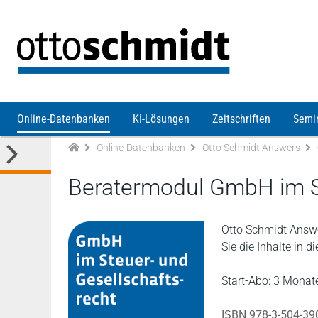
Direkt zum Inhalt
Online-Datenbanken
KI-Lösungen
Zeitschriften
Semi
Online-Datenbanken
Otto Schmidt Answers
Beratermodul GmbH im St
Otto Schmidt Answe
Sie die Inhalte in 
Start-Abo: 3 Monate
ISBN 978-3-504-39