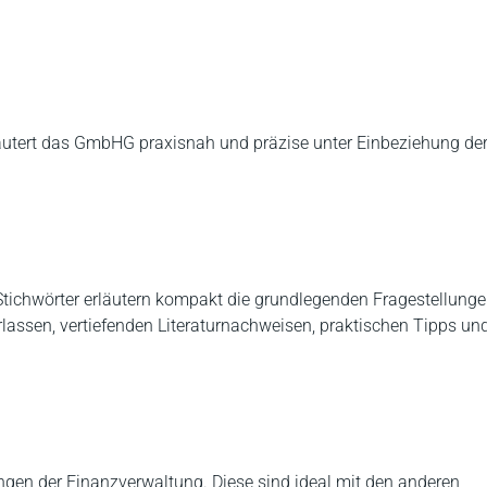
läutert das GmbHG praxisnah und präzise unter Einbeziehung de
tichwörter erläutern kompakt die grundlegenden Fragestellunge
rlassen, vertiefenden Literaturnachweisen, praktischen Tipps un
gungen der Finanzverwaltung. Diese sind ideal mit den anderen