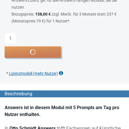
Answers-Lizenz gilt für alle Answers-fähigen Module, die Sie
nutzen.
Bezugspreis:
158,00 €
zzgl. MwSt. für 3 Monate statt 237 €
(Monatspreis 79 €) für 1 Nutzer*.
Anzahl
In den Warenkorb
*
Lizenzmodell (mehr Nutzer)
Beschreibung
Answers ist in diesem Modul mit 5 Prompts am Tag pro
Nutzer enthalten.
In
Otto Schmidt Answers
trifft Fachwissen auf Künstliche