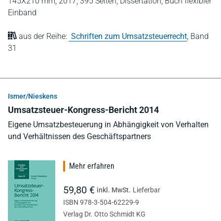
145X210 mm,
2017,
395 Seiten,
Dissertation,
Buch flexibler
Einband
aus der Reihe:
Schriften zum Umsatzsteuerrecht
,
Band
31
Ismer/Nieskens
Umsatzsteuer-Kongress-Bericht 2014
Eigene Umsatzbesteuerung in Abhängigkeit von Verhalten
und Verhältnissen des Geschäftspartners
Mehr erfahren
59,80 €
inkl. MwSt.
Lieferbar
ISBN 978-3-504-62229-9
Verlag Dr. Otto Schmidt KG