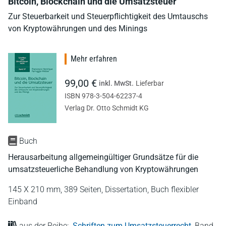
Bitcoin, Blockchain und die Umsatzsteuer
Zur Steuerbarkeit und Steuerpflichtigkeit des Umtauschs
von Kryptowährungen und des Minings
Mehr erfahren
99,00 €
inkl. MwSt.
Lieferbar
ISBN 978-3-504-62237-4
Verlag Dr. Otto Schmidt KG
Buch
Herausarbeitung allgemeingültiger Grundsätze für die
umsatzsteuerliche Behandlung von Kryptowährungen
145 X 210 mm,
389 Seiten,
Dissertation,
Buch flexibler
Einband
aus der Reihe:
Schriften zum Umsatzsteuerrecht
,
Band