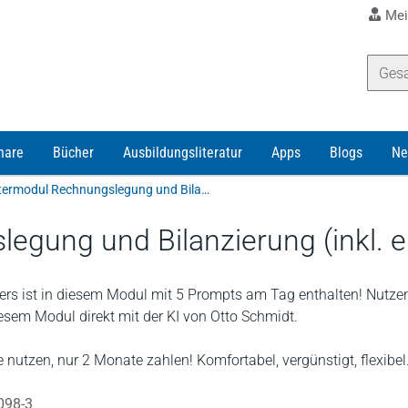
Mei
nare
Bücher
Ausbildungsliteratur
Apps
Blogs
Ne
Otto Schmidt online | Beratermodul Rechnungslegung und Bilanzierung (inkl. ehemals ADS)
egung und Bilanzierung (inkl. 
rs ist in diesem Modul mit 5 Prompts am Tag enthalten! Nutze
diesem Modul direkt mit der KI von Otto Schmidt.
 nutzen, nur 2 Monate zahlen! Komfortabel, vergünstigt, flexibel
098-3