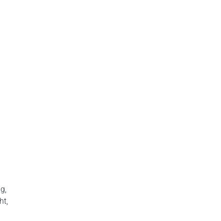
g,
ht,