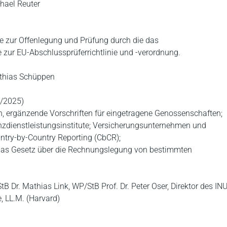
chael Reuter
e zur Offenlegung und Prüfung durch die das
e zur EU-Abschlussprüferrichtlinie und -verordnung.
tthias Schüppen
/2025)
, ergänzende Vorschriften für eingetragene Genossenschaften;
nzdienstleistungsinstitute; Versicherungsunternehmen und
ntry-by-Country Reporting (CbCR);
 das Gesetz über die Rechnungslegung von bestimmten
tB Dr. Mathias Link, WP/StB Prof. Dr. Peter Oser, Direktor des IN
e, LL.M. (Harvard)