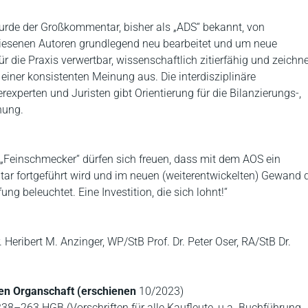
rde der Großkommentar, bisher als „ADS“ bekannt, von
esenen Autoren grundlegend neu bearbeitet und um neue
r die Praxis verwertbar, wissenschaftlich zitierfähig und zeichn
iner konsistenten Meinung aus. Die interdisziplinäre
xperten und Juristen gibt Orientierung für die Bilanzierungs-,
hung.
ie „Feinschmecker“ dürfen sich freuen, dass mit dem AOS ein
r fortgeführt wird und im neuen (weiterentwickelten) Gewand 
 beleuchtet. Eine Investition, die sich lohnt!“
r. Heribert M. Anzinger, WP/StB Prof. Dr. Peter Oser, RA/StB Dr.
en Organschaft (erschienen
10/2023)
38–263 HGB (Vorschriften für alle Kaufleute, u.a. Buchführung,