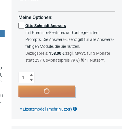
Meine Optionen:
Otto Schmidt Answers
mit Premium-Features und unbegrenzten
Prompts. Die Answers-Lizenz gilt für alle Answers-
fähigen Module, die Sie nutzen.
Bezugspreis:
158,00 €
zzgl. MwSt. für 3 Monate
statt 237 € (Monatspreis 79 €) für 1 Nutzer*.
o
Anzahl
,
e
In den Warenkorb
zu
-
*
Lizenzmodell (mehr Nutzer)