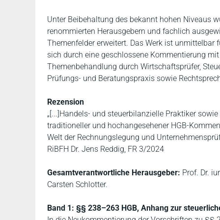
Unter Beibehaltung des bekannt hohen Niveaus wu
renommierten Herausgebern und fachlich ausgewi
Themenfelder erweitert. Das Werk ist unmittelbar fü
sich durch eine geschlossene Kommentierung mit e
Themenbehandlung durch Wirtschaftsprüfer, Steuere
Prüfungs- und Beratungspraxis sowie Rechtsprec
Rezension
„[...]Handels- und steuerbilanzielle Praktiker sow
traditioneller und hochangesehener HGB-Kommenta
Welt der Rechnungslegung und Unternehmensprüfung
RiBFH Dr. Jens Reddig, FR 3/2024
Gesamtverantwortliche Herausgeber:
Prof. Dr. iu
Carsten Schlotter.
Band 1: §§ 238–263 HGB, Anhang zur steuerlich
In die Neukommentierung der Vorschriften zu §§ 2