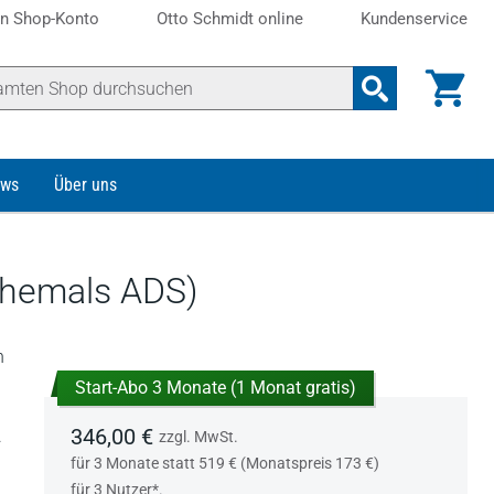
n Shop-Konto
Otto Schmidt online
Kundenservice
ws
Über uns
ehemals ADS)
n
Start-Abo 3 Monate (1 Monat gratis)
346,00 €
.
zzgl. MwSt.
für 3 Monate statt 519 € (Monatspreis 173 €)
für 3 Nutzer*.