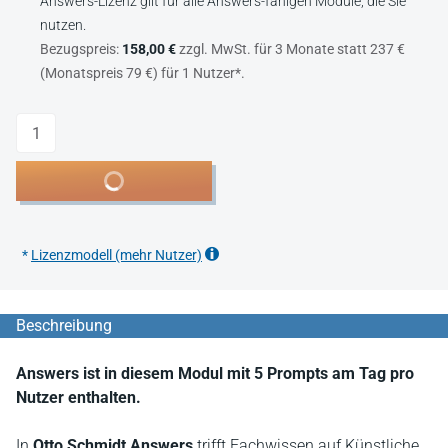
Answers-Lizenz gilt für alle Answers-fähigen Module, die Sie
nutzen.
Bezugspreis:
158,00 €
zzgl. MwSt. für 3 Monate statt 237 €
(Monatspreis 79 €) für 1 Nutzer*.
Anzahl
In den Warenkorb
*
Lizenzmodell (mehr Nutzer)
Beschreibung
Answers ist in diesem Modul mit 5 Prompts am Tag pro
Nutzer enthalten.
In
Otto Schmidt Answers
trifft Fachwissen auf Künstliche