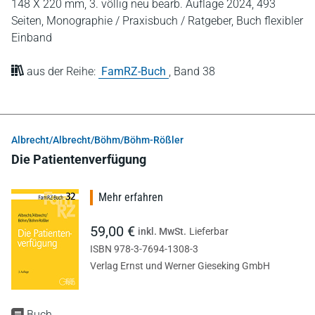
148 X 220 mm,
3. völlig neu bearb. Auflage 2024,
493
Seiten,
Monographie / Praxisbuch / Ratgeber,
Buch flexibler
Einband
aus der Reihe:
FamRZ-Buch
,
Band 38
Albrecht/Albrecht/Böhm/Böhm-Rößler
Die Patientenverfügung
Mehr erfahren
59,00 €
inkl. MwSt.
Lieferbar
ISBN 978-3-7694-1308-3
Verlag Ernst und Werner Gieseking GmbH
Buch