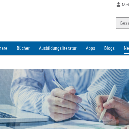
Mei
nare
Bücher
Ausbildungsliteratur
Apps
Blogs
Ne