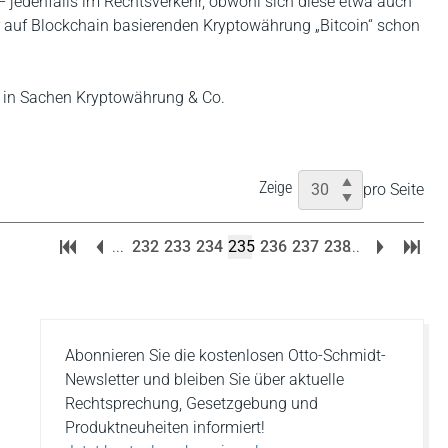
– jedenfalls im Rechtsverkehr, obwohl sich diese etwa auch
r auf Blockchain basierenden Kryptowährung „Bitcoin“ schon
en in Sachen Kryptowährung & Co.
Zeige
pro Seite
...
232
233
234
235
236
237
238
...
Abonnieren Sie die kostenlosen Otto-Schmidt-
Newsletter und bleiben Sie über aktuelle
Rechtsprechung, Gesetzgebung und
Produktneuheiten informiert!