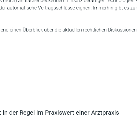
gs (noch) an flächendeckendem Einsatz derartiger Technologien 
oder automatische Vertragsschlüsse eignen. Immerhin gibt es zu
fend einen Überblick über die aktuellen rechtlichen Diskussion
t in der Regel im Praxiswert einer Arztpraxis