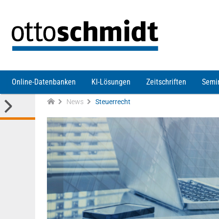
Direkt zum Inhalt
Online-Datenbanken
KI-Lösungen
Zeitschriften
Semi
News
Steuerrecht