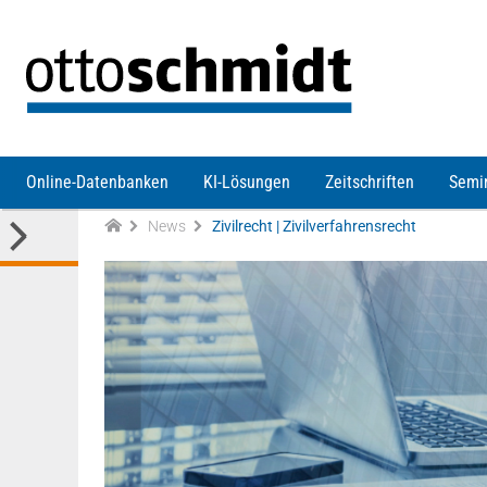
Direkt zum Inhalt
Online-Datenbanken
KI-Lösungen
Zeitschriften
Semi
News
Zivilrecht | Zivilverfahrensrecht