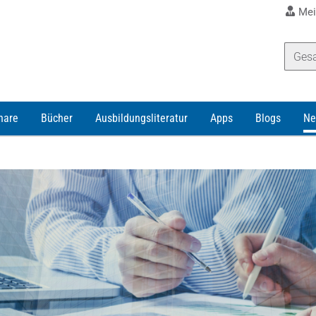
Mei
nare
Bücher
Ausbildungsliteratur
Apps
Blogs
Ne