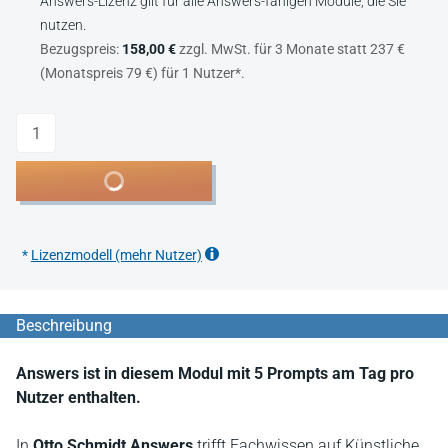
Answers-Lizenz gilt für alle Answers-fähigen Module, die Sie
nutzen.
Bezugspreis:
158,00 €
zzgl. MwSt. für 3 Monate statt 237 €
(Monatspreis 79 €) für 1 Nutzer*.
Anzahl
In den Warenkorb
*
Lizenzmodell (mehr Nutzer)
Beschreibung
Answers ist in diesem Modul mit 5 Prompts am Tag pro
Nutzer enthalten.
In
Otto Schmidt Answers
trifft Fachwissen auf Künstliche