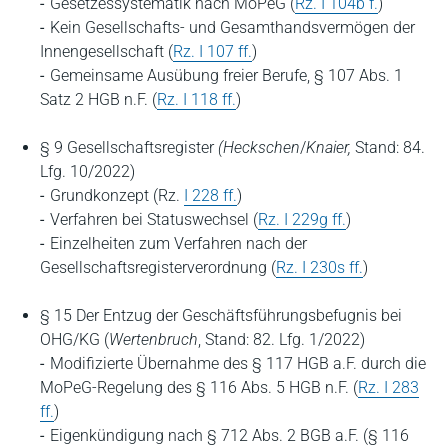
Gesetzessystematik nach MoPeG (
Rz. I 104b f.
)
Kein Gesellschafts- und Gesamthandsvermögen der
Innengesellschaft (
Rz. I 107 ff.
)
Gemeinsame Ausübung freier Berufe, § 107 Abs. 1
Satz 2 HGB n.F. (
Rz. I 118 ff.
)
§ 9 Gesellschaftsregister
(Heckschen
/
Knaier,
Stand: 84.
Lfg. 10/2022)
Grundkonzept (Rz.
I 228 ff.
)
Verfahren bei Statuswechsel (
Rz. I 229g ff.
)
Einzelheiten zum Verfahren nach der
Gesellschaftsregisterverordnung (
Rz. I 230s ff.
)
§ 15 Der Entzug der Geschäftsführungsbefugnis bei
OHG/KG (
Wertenbruch
, Stand: 82. Lfg. 1/2022)
Modifizierte Übernahme des § 117 HGB a.F. durch die
MoPeG-Regelung des § 116 Abs. 5 HGB n.F. (
Rz. I 283
ff.
)
Eigenkündigung nach § 712 Abs. 2 BGB a.F. (§ 116