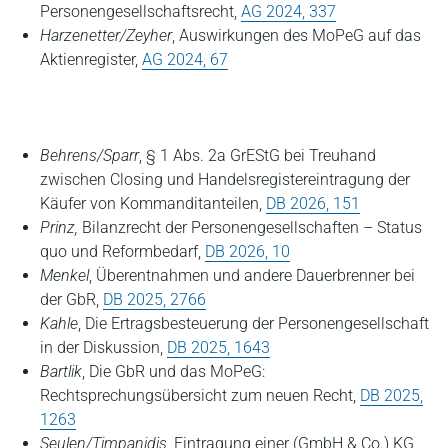
Personengesellschaftsrecht,
AG 2024, 337
Harzenetter/Zeyher
, Auswirkungen des MoPeG auf das
Aktienregister,
AG 2024, 67
Behrens/Sparr
, § 1 Abs. 2a GrEStG bei Treuhand
zwischen Closing und Handelsregistereintragung der
Käufer von Kommanditanteilen,
DB 2026, 151
Prinz,
Bilanzrecht der Personengesellschaften – Status
quo und Reformbedarf,
DB 2026, 10
Menkel
, Überentnahmen und andere Dauerbrenner bei
der GbR
,
DB 2025, 2766
Kahle
, Die Ertragsbesteuerung der Personengesellschaft
in der Diskussion,
DB 2025, 1643
Bartlik
, Die GbR und das MoPeG:
Rechtsprechungsübersicht zum neuen Recht,
DB 2025,
1263
Seulen/Timpanidis
, Eintragung einer (GmbH & Co.) KG