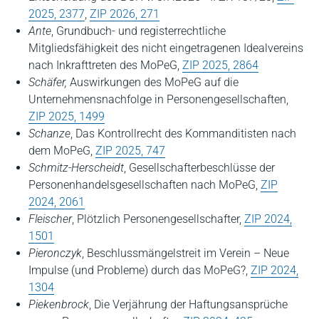
2025, 2377
,
ZIP 2026, 271
Ante
, Grundbuch- und registerrechtliche
Mitgliedsfähigkeit des nicht eingetragenen Idealvereins
nach Inkrafttreten des MoPeG,
ZIP 2025, 2864
Schäfer,
Auswirkungen des MoPeG auf die
Unternehmensnachfolge in Personengesellschaften,
ZIP 2025, 1499
Schanze
, Das Kontrollrecht des Kommanditisten nach
dem MoPeG,
ZIP 2025, 747
Schmitz-Herscheidt
, Gesellschafterbeschlüsse der
Personenhandelsgesellschaften nach MoPeG,
ZIP
2024, 2061
Fleischer
, Plötzlich Personengesellschafter,
ZIP 2024,
1501
Pieronczyk
, Beschlussmängelstreit im Verein – Neue
Impulse (und Probleme) durch das MoPeG?,
ZIP 2024,
1304
Piekenbrock
, Die Verjährung der Haftungsansprüche