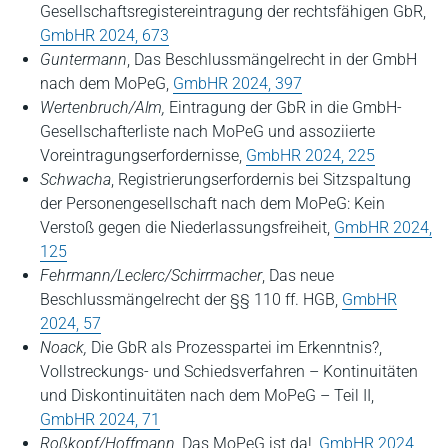
Gesellschaftsregistereintragung der rechtsfähigen GbR,
GmbHR 2024, 673
Guntermann
, Das Beschlussmängelrecht in der GmbH
nach dem MoPeG,
GmbHR 2024, 397
Wertenbruch/Alm,
Eintragung der GbR in die GmbH-
Gesellschafterliste nach MoPeG und assoziierte
Voreintragungserfordernisse,
GmbHR 2024, 225
Schwacha
, Registrierungserfordernis bei Sitzspaltung
der Personengesellschaft nach dem MoPeG: Kein
Verstoß gegen die Niederlassungsfreiheit,
GmbHR 2024,
125
Fehrmann/Leclerc/Schirrmacher
, Das neue
Beschlussmängelrecht der §§ 110 ff. HGB,
GmbHR
2024, 57
Noack,
Die GbR als Prozesspartei im Erkenntnis?,
Vollstreckungs- und Schiedsverfahren – Kontinuitäten
und Diskontinuitäten nach dem MoPeG – Teil II,
GmbHR 2024, 71
Roßkopf/Hoffmann
, Das MoPeG ist da!,
GmbHR 2024,