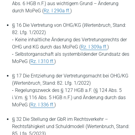
Abs. 6 HGB n.F.) aus wichtigem Grund – Änderung
durch MoPeG (
Rz. I 290a ff.
)
§ 16 Die Vertretung von OHG/KG (
Wertenbruch
, Stand:
82. Lfg. 1/2022)
Keine inhaltliche Änderung des Vertretungsrechts der
OHG und KG durch das MoPeG (
Rz. I 309a ff.
)
Selbstorganschaft als systembildender Grundsatz des
MoPeG (
Rz. I 310 ff.
)
§ 17 Die Entziehung der Vertretungsmacht bei OHG/KG
(
Wertenbruch
, Stand: 82. Lfg. 1/2022)
Regelungszweck des § 127 HGB a.F. (§ 124 Abs. 5
i.V.m. § 116 Abs. 5 HGB n.F.) und Änderung durch das
MoPeG (
Rz. I 336 ff.
)
§ 32 Die Stellung der GbR im Rechtsverkehr –
Rechtsfähigkeit und Schuldmodell (Wertenbruch, Stand:
85. Lfg. 5/2023)