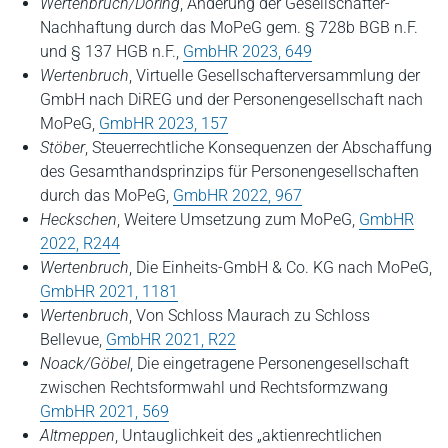
Wertenbruch/Döring
, Änderung der Gesellschafter-
Nachhaftung durch das MoPeG gem. § 728b BGB n.F.
und § 137 HGB n.F.,
GmbHR 2023, 649
Wertenbruch
, Virtuelle Gesellschafterversammlung der
GmbH nach DiREG und der Personengesellschaft nach
MoPeG,
GmbHR 2023, 157
Stöber
, Steuerrechtliche Konsequenzen der Abschaffung
des Gesamthandsprinzips für Personengesellschaften
durch das MoPeG,
GmbHR 2022, 967
Heckschen
, Weitere Umsetzung zum MoPeG,
GmbHR
2022, R244
Wertenbruch
, Die Einheits-GmbH & Co. KG nach MoPeG,
GmbHR 2021, 1181
Wertenbruch
, Von Schloss Maurach zu Schloss
Bellevue,
GmbHR 2021, R22
Noack/Göbel
, Die eingetragene Personengesellschaft
zwischen Rechtsformwahl und Rechtsformzwang
GmbHR 2021, 569
Altmeppen
, Untauglichkeit des „aktienrechtlichen