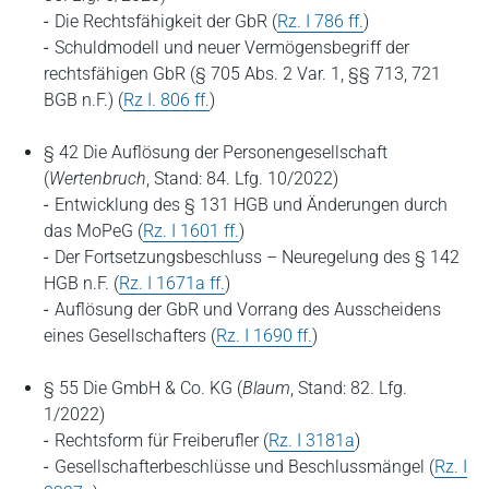
Die Rechtsfähigkeit der GbR (
Rz. I 786 ff.
)
Schuldmodell und neuer Vermögensbegriff der
rechtsfähigen GbR (§ 705 Abs. 2 Var. 1, §§ 713, 721
BGB n.F.) (
Rz I. 806 ff.
)
§ 42 Die Auflösung der Personengesellschaft
(
Wertenbruch
, Stand: 84. Lfg. 10/2022)
Entwicklung des § 131 HGB und Änderungen durch
das MoPeG (
Rz. I 1601 ff.
)
Der Fortsetzungsbeschluss – Neuregelung des § 142
HGB n.F. (
Rz. I 1671a ff.
)
Auflösung der GbR und Vorrang des Ausscheidens
eines Gesellschafters (
Rz. I 1690 ff.
)
§ 55 Die GmbH & Co. KG (
Blaum
, Stand: 82. Lfg.
1/2022)
Rechtsform für Freiberufler (
Rz. I 3181a
)
Gesellschafterbeschlüsse und Beschlussmängel (
Rz. I