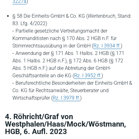
3227a
)
§ 58 Die Einheits-GmbH & Co. KG (
Wertenbruch
, Stand:
83. Lfg. 4/2022)
Partielle gesetzliche Vertretungsmacht der
Kommanditisten nach § 170 Abs. 2 HGB n.F. für
Stimmrechtsausübung in der GmbH (
Rz. I 3934 ff.
)
Anwendung der § 171 Abs. 1 Halbs. 2 HGB (§ 171
Abs. 1 Halbs. 2 HGB n.F.), § 172 Abs. 6 HGB (§ 172
Abs. 5 HGB n.F.) auf die Abtretung der GmbH-
Geschäftsanteile an die KG (
Rz. I 3952 ff.
)
Berufsrechtliche Besonderheiten der Einheits-GmbH &
Co. KG für Rechtsanwälte, Steuerberater und
Wirtschaftsprüfer (
Rz. I 3979 ff.
)
4. Röhricht/Graf von
Westphalen/Haas/Mock/Wöstmann,
HGB, 6. Aufl. 2023