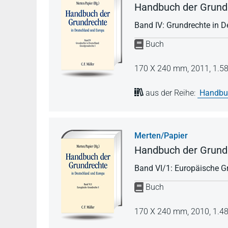
Handbuch der Grundr
Band IV: Grundrechte in D
Buch
170 X 240 mm,
2011,
1.58
aus der Reihe:
Handbuc
Merten/Papier
Handbuch der Grundr
Band VI/1: Europäische Gr
Buch
170 X 240 mm,
2010,
1.48