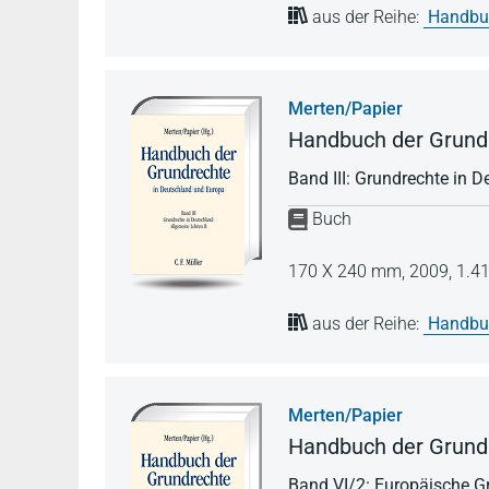
aus der Reihe:
Handbuc
Merten/Papier
Handbuch der Grundr
Band III: Grundrechte in D
Buch
170 X 240 mm,
2009,
1.41
aus der Reihe:
Handbuc
Merten/Papier
Handbuch der Grundr
Band VI/2: Europäische Gr