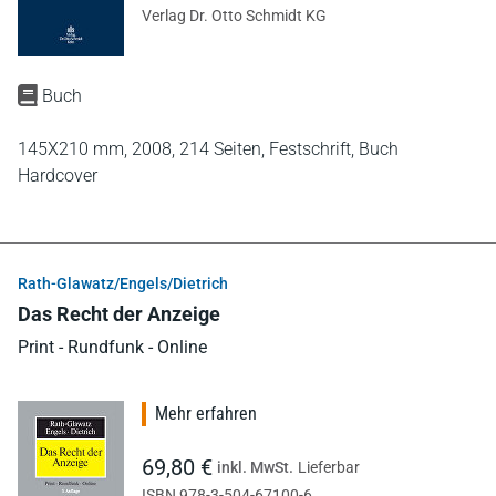
Verlag Dr. Otto Schmidt KG
Buch
145X210 mm,
2008,
214 Seiten,
Festschrift,
Buch
Hardcover
Rath-Glawatz/Engels/Dietrich
Das Recht der Anzeige
Print - Rundfunk - Online
Mehr erfahren
69,80 €
inkl. MwSt.
Lieferbar
ISBN 978-3-504-67100-6