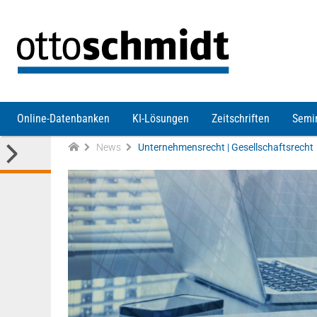
Direkt zum Inhalt
Online-Datenbanken
KI-Lösungen
Zeitschriften
Semi
News
Unternehmensrecht | Gesellschaftsrecht