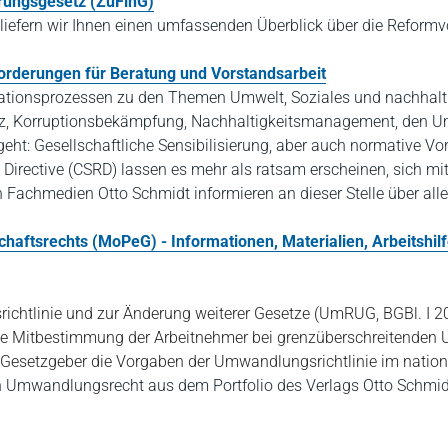
erungsgesetz (ZuFinG)
iefern wir Ihnen einen umfassenden Überblick über die Reformvo
orderungen für Beratung und Vorstandsarbeit
ationsprozessen zu den Themen Umwelt, Soziales und nachhaltig
z, Korruptionsbekämpfung, Nachhaltigkeitsmanagement, den Um
eht: Gesellschaftliche Sensibilisierung, aber auch normative 
g Directive (CSRD) lassen es mehr als ratsam erscheinen, sich m
 Fachmedien Otto Schmidt informieren an dieser Stelle über al
haftsrechts (MoPeG) - Informationen, Materialien, Arbeitshil
htlinie und zur Änderung weiterer Gesetze (UmRUG, BGBl. I 20
ie Mitbestimmung der Arbeitnehmer bei grenzüberschreitende
he Gesetzgeber die Vorgaben der Umwandlungsrichtlinie im nation
Umwandlungsrecht aus dem Portfolio des Verlags Otto Schmidt, 