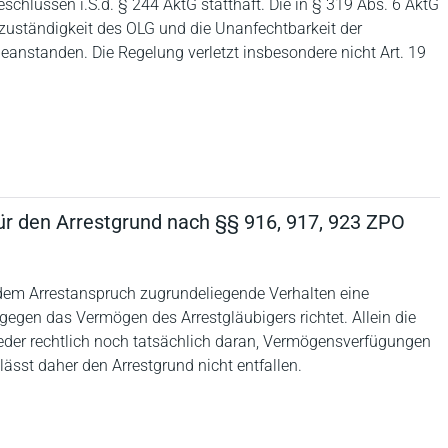
schlüssen i.S.d. § 244 AktG statthaft. Die in § 319 Abs. 6 AktG
uständigkeit des OLG und die Unanfechtbarkeit der
eanstanden. Die Regelung verletzt insbesondere nicht Art. 19
r den Arrestgrund nach §§ 916, 917, 923 ZPO
 dem Arrestanspruch zugrundeliegende Verhalten eine
h gegen das Vermögen des Arrestgläubigers richtet. Allein die
eder rechtlich noch tatsächlich daran, Vermögensverfügungen
ässt daher den Arrestgrund nicht entfallen.