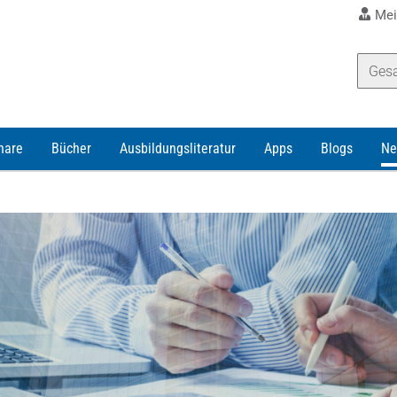
Mei
nare
Bücher
Ausbildungsliteratur
Apps
Blogs
Ne