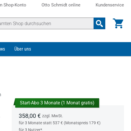
n Shop-Konto
Otto Schmidt online
Kundenservice
ws
Über uns
n
Start-Abo 3 Monate (1 Monat gratis)
358,00 €
.
zzgl. MwSt.
für 3 Monate statt 537 € (Monatspreis 179 €)
für 3 Nutzer*.