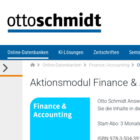
Direkt zum Inhalt
Online-Datenbanken
KI-Lösungen
Zeitschriften
Semi
Online-Datenbanken
Finance | Accounting
O
Aktionsmodul Finance &
Otto Schmidt Answe
Sie die Inhalte in 
Start-Abo: 3 Monate
ISBN 978-3-504-39