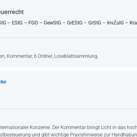
uerrecht
tG – EStG – FGO – GewStG – GrEStG – GrStG – InvZulG – Kra
en,
Kommentar,
6 Ordner,
Loseblattsammlung
cke
 internationaler Konzerne. Der Kommentar bringt Licht in das h
estbesteuerung und gibt wichtige Praxishinweise zur Handhabun