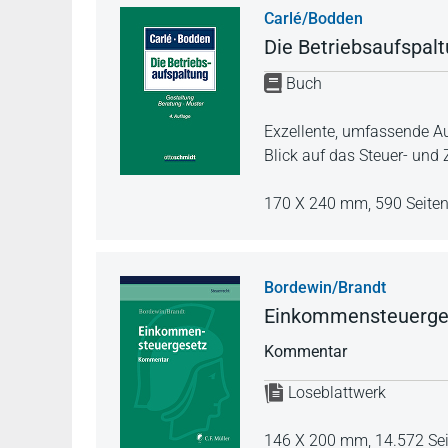
Carlé/Bodden
Die Betriebsaufspal
Buch
Exzellente, umfassende Au
Blick auf das Steuer- und Z
170 X 240 mm,
590 Seite
Bordewin/Brandt
Einkommensteuerge
Kommentar
Loseblattwerk
146 X 200 mm,
14.572 Se