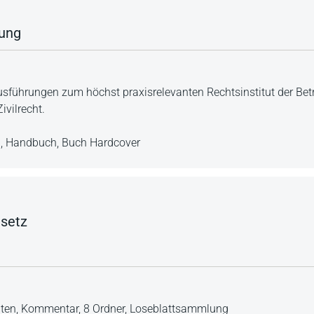
tung
sführungen zum höchst praxisrelevanten Rechtsinstitut der Bet
ivilrecht.
n,
Handbuch,
Buch Hardcover
setz
iten,
Kommentar,
8 Ordner,
Loseblattsammlung