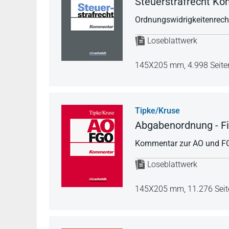
Steuerstrafrecht K
Ordnungswidrigkeitenrech
Loseblattwerk
145X205 mm,
4.998 Seite
Tipke/Kruse
Abgabenordnung - F
Kommentar zur AO und FGO
Loseblattwerk
145X205 mm,
11.276 Seit