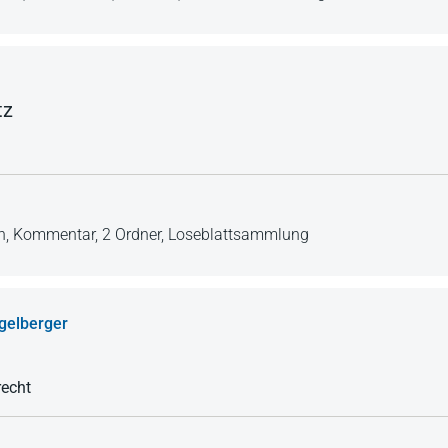
tz
n,
Kommentar,
2 Ordner,
Loseblattsammlung
gelberger
recht