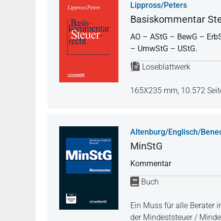
Lippross/Peters
Basiskommentar Ste
AO – AStG – BewG – ErbS
– UmwStG – UStG.
Loseblattwerk
165X235 mm,
10.572 Seit
Altenburg/Englisch/Bene
MinStG
Kommentar
Buch
Ein Muss für alle Berater
der Mindeststeuer / Mind