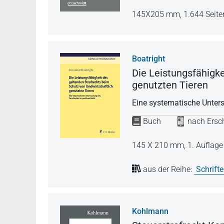
145X205 mm,
1.644 Seite
Boatright
Die Leistungsfähigke
genutzten Tieren
Eine systematische Unter
Buch
nach Ersch
145 X 210 mm,
1. Auflag
aus der Reihe:
Schrift
Kohlmann