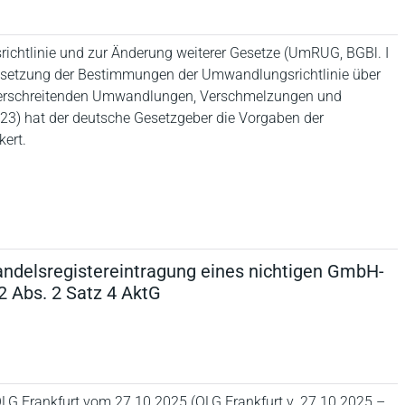
chtlinie und zur Änderung weiterer Gesetze (UmRUG, BGBl. I
Umsetzung der Bestimmungen der Umwandlungsrichtlinie über
berschreitenden Umwandlungen, Verschmelzungen und
023) hat der deutsche Gesetzgeber die Vorgaben der
ert.
ndelsregistereintragung eines nichtigen GmbH-
2 Abs. 2 Satz 4 AktG
OLG Frankfurt vom 27.10.2025 (OLG Frankfurt v. 27.10.2025 –