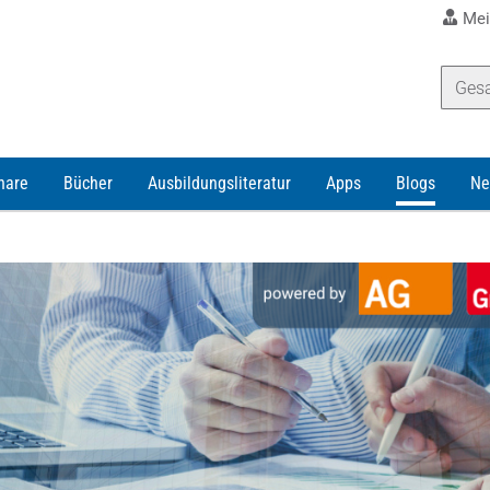
Mei
nare
Bücher
Ausbildungsliteratur
Apps
Blogs
Ne