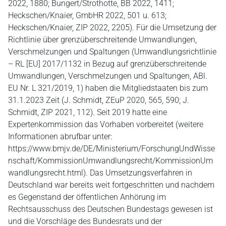
2022, 1880; Bungert/Strothotte, BB 2022, 1411;
Heckschen/Knaier, GmbHR 2022, 501 u. 613;
Heckschen/Knaier, ZIP 2022, 2205). Für die Umsetzung der
Richtlinie über grenzüberschreitende Umwandlungen,
Verschmelzungen und Spaltungen (Umwandlungsrichtlinie
– RL [EU] 2017/1132 in Bezug auf grenzüberschreitende
Umwandlungen, Verschmelzungen und Spaltungen, ABl.
EU Nr. L 321/2019, 1) haben die Mitgliedstaaten bis zum
31.1.2023 Zeit (J. Schmidt, ZEuP 2020, 565, 590; J.
Schmidt, ZIP 2021, 112). Seit 2019 hatte eine
Expertenkommission das Vorhaben vorbereitet (weitere
Informationen abrufbar unter:
https://www.bmjv.de/DE/Ministerium/ForschungUndWisse
nschaft/KommissionUmwandlungsrecht/KommissionUm
wandlungsrecht.html). Das Umsetzungsverfahren in
Deutschland war bereits weit fortgeschritten und nachdem
es Gegenstand der öffentlichen Anhörung im
Rechtsausschuss des Deutschen Bundestags gewesen ist
und die Vorschläge des Bundesrats und der