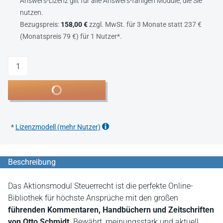
Answers-Lizenz gilt für alle Answers-fähigen Module, die Sie
nutzen.
Bezugspreis:
158,00 €
zzgl. MwSt. für 3 Monate statt 237 €
(Monatspreis 79 €) für 1 Nutzer*.
Anzahl
In den Warenkorb
*
Lizenzmodell (mehr Nutzer)
Beschreibung
Das Aktionsmodul Steuerrecht ist die perfekte Online-
Bibliothek für höchste Ansprüche mit den großen
führenden Kommentaren, Handbüchern und Zeitschriften
von Otto Schmidt
. Bewährt, meinungsstark und aktuell.