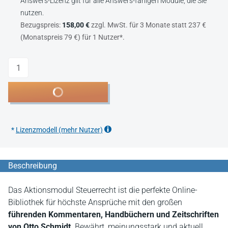
Answers-Lizenz gilt für alle Answers-fähigen Module, die Sie
nutzen.
Bezugspreis:
158,00 €
zzgl. MwSt. für 3 Monate statt 237 €
(Monatspreis 79 €) für 1 Nutzer*.
Anzahl
In den Warenkorb
*
Lizenzmodell (mehr Nutzer)
Beschreibung
Das Aktionsmodul Steuerrecht ist die perfekte Online-
Bibliothek für höchste Ansprüche mit den großen
führenden Kommentaren, Handbüchern und Zeitschriften
von Otto Schmidt
. Bewährt, meinungsstark und aktuell.